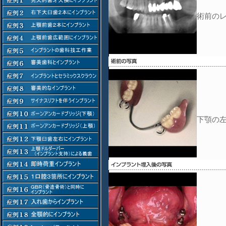
術前の
下顎の