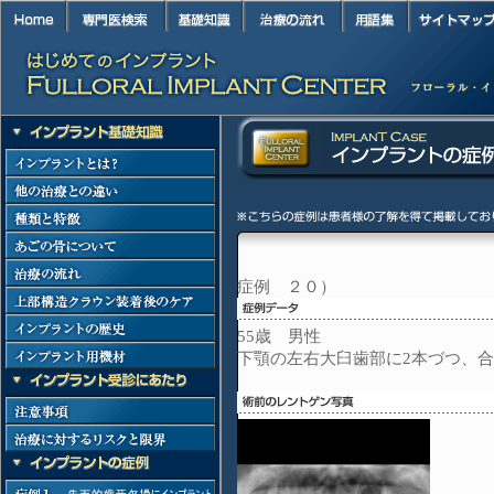
症例 ２０）
55歳 男性
下顎の左右大臼歯部に2本づつ、